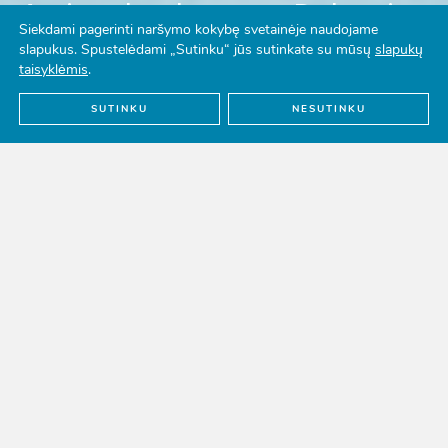
Atviras konkursas - Dabarties
Siekdami pagerinti naršymo kokybę svetainėje naudojame
pažadai
slapukus. Spustelėdami „Sutinku“ jūs sutinkate su mūsų
slapukų
taisyklėmis
.
DAUGIAU
SUTINKU
NESUTINKU