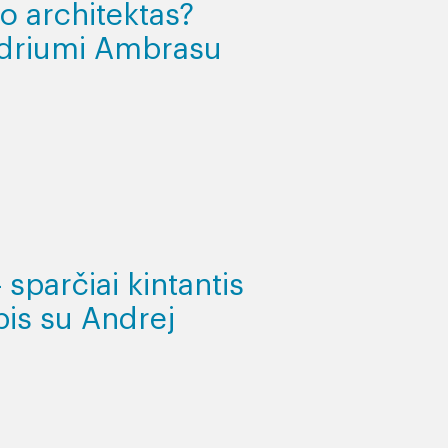
o architektas?
udriumi Ambrasu
 sparčiai kintantis
bis su Andrej