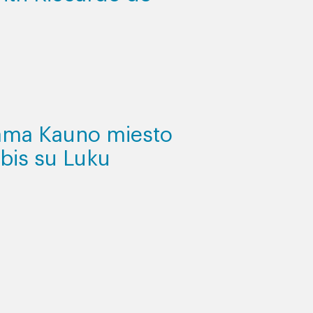
iama Kauno miesto
lbis su Luku