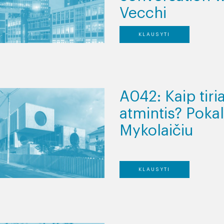
Vecchi
KLAUSYTI
A042: Kaip tir
atmintis? Poka
Mykolaičiu
KLAUSYTI