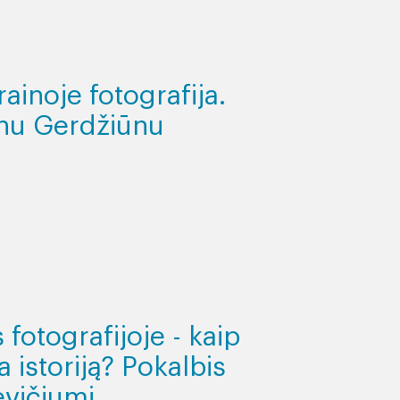
ainoje fotografija.
enu Gerdžiūnu
fotografijoje - kaip
a istoriją? Pokalbis
evičiumi