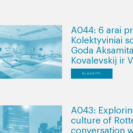
A044: 6 arai pr
Kolektyviniai s
Goda Aksamita
Kovalevskij ir
KLAUSYTI
A043: Explori
culture of Rot
conversation w