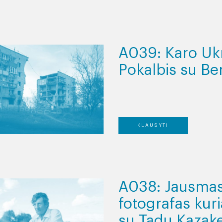
A039: Karo Ukr
Pokalbis su B
KLAUSYTI
A038: Jausmas 
fotografas kuri
su Tadu Kazak