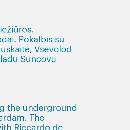
iežiūros.
odai. Pokalbis su
uskaite, Vsevolod
 Vladu Suncovu
ng the underground
terdam. The
ith Riccardo de