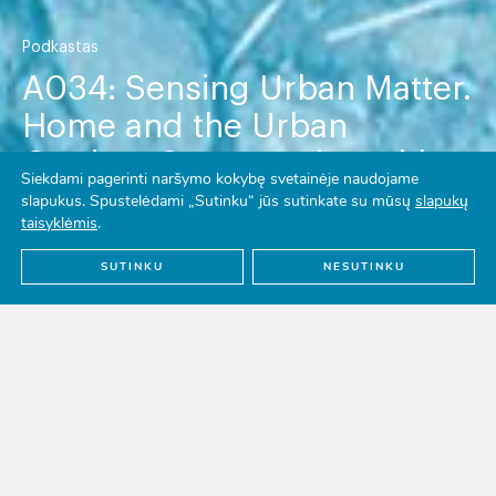
Podkastas
A034: Sensing Urban Matter.
Home and the Urban
Garden. Conversation with
Siekdami pagerinti naršymo kokybę svetainėje naudojame
artists Ivana Králíková and
slapukus. Spustelėdami „Sutinku“ jūs sutinkate su mūsų
slapukų
taisyklėmis
.
Evelina Šimkutė
SUTINKU
NESUTINKU