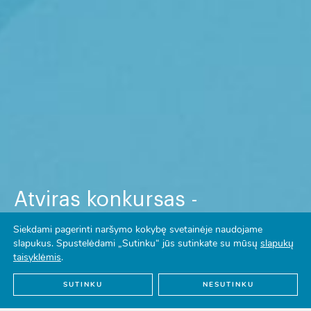
Atviras konkursas -
Kasdienės (ne)saugios
Siekdami pagerinti naršymo kokybę svetainėje naudojame
erdvės: gijimo link
slapukus. Spustelėdami „Sutinku“ jūs sutinkate su mūsų
slapukų
taisyklėmis
.
Atviras konkursas
Opencall
SUTINKU
NESUTINKU