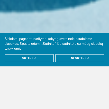
Siekdami pagerinti naršymo kokybę svetainėje naudojame
Atviras konkursas - Dabarties
slapukus. Spustelėdami „Sutinku“ jūs sutinkate su mūsų
slapukų
taisyklėmis
.
pažadai
SUTINKU
NESUTINKU